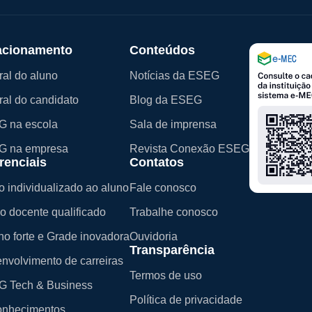
acionamento
Conteúdos
ral do aluno
Notícias da ESEG
ral do candidato
Blog da ESEG
 na escola
Sala de imprensa
G na empresa
Revista Conexão ESEG
renciais
Contatos
o individualizado ao aluno
Fale conosco
o docente qualificado
Trabalhe conosco
no forte e Grade inovadora
Ouvidoria
Transparência
nvolvimento de carreiras
Termos de uso
 Tech & Business
Política de privacidade
nhecimentos