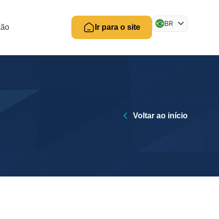
BR
xão
Ir para o site
EN
ES
Voltar ao início