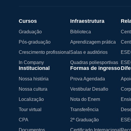
Cursos
Infraestrutura
Rel
Graduação
Biblioteca
Cent
Pós-graduação
Aprendizagem prática
Cent
Crescimento profissional
Salas e auditórios
ESEG
In Company
Quadras poliesportivas
ESE
Institucional
Formas de ingresso
Dife
Nossa história
Prova Agendada
Apoi
Nossa cultura
Vestibular Desafio
Corp
Localização
Nota do Enem
Ensi
Tour virtual
Transferência
Dese
CPA
2ª Graduação
ESEG
Documentos
Certificado Internacional
Reco