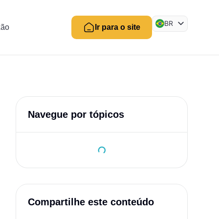
BR
xão
Ir para o site
EN
ES
Navegue por tópicos
Compartilhe este conteúdo