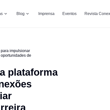
as
Blog
Imprensa
Eventos
Revista Cone
 para impulsionar
r oportunidades de
a plataforma
onexões
iar
rreira