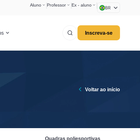
Aluno
Professor
Ex - aluno
BR
EN
ES
os
Inscreva-se
Voltar ao início
Quadras poliesportivas