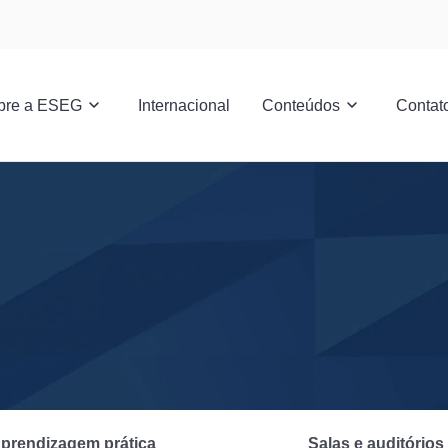
bre a ESEG
Internacional
Conteúdos
Contat
prendizagem prática
Salas e auditórios