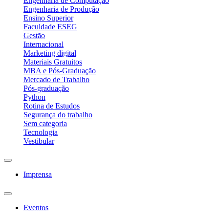
Engenharia de Computação
Engenharia de Produção
Ensino Superior
Faculdade ESEG
Gestão
Internacional
Marketing digital
Materiais Gratuitos
MBA e Pós-Graduação
Mercado de Trabalho
Pós-graduação
Python
Rotina de Estudos
Segurança do trabalho
Sem categoria
Tecnologia
Vestibular
Imprensa
Eventos