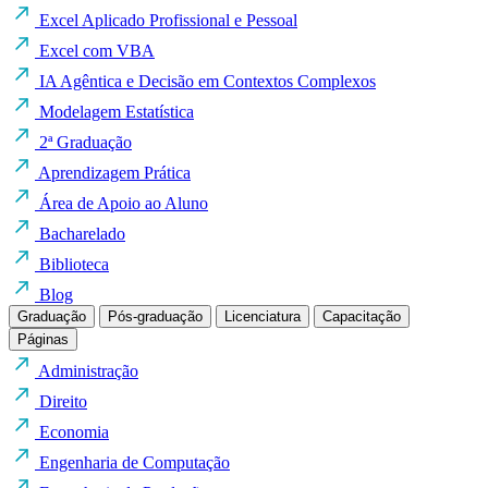
Excel Aplicado Profissional e Pessoal
Excel com VBA
IA Agêntica e Decisão em Contextos Complexos
Modelagem Estatística
2ª Graduação
Aprendizagem Prática
Área de Apoio ao Aluno
Bacharelado
Biblioteca
Blog
Graduação
Pós-graduação
Licenciatura
Capacitação
Páginas
Administração
Direito
Economia
Engenharia de Computação