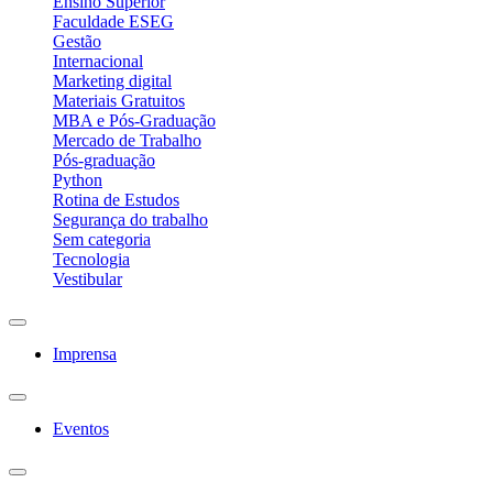
Ensino Superior
Faculdade ESEG
Gestão
Internacional
Marketing digital
Materiais Gratuitos
MBA e Pós-Graduação
Mercado de Trabalho
Pós-graduação
Python
Rotina de Estudos
Segurança do trabalho
Sem categoria
Tecnologia
Vestibular
Imprensa
Eventos