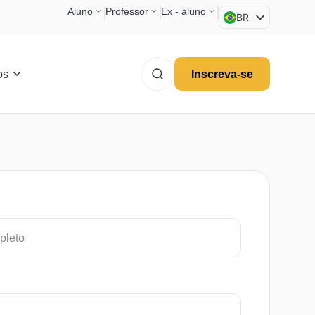
Aluno
Professor
Ex - aluno
BR
EN
ES
os
Inscreva-se