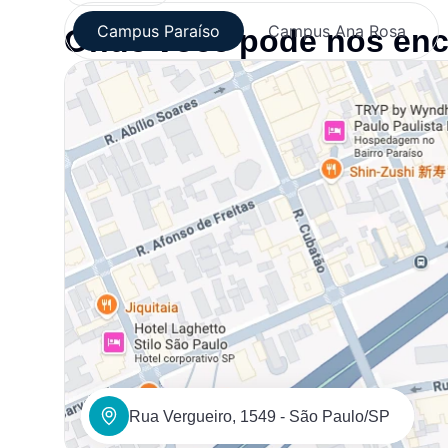
Campus Paraíso
Campus Ana Rosa
Onde você pode nos enc
Rua Vergueiro, 1549 - São Paulo/SP