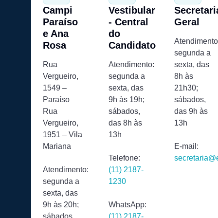
Campi
Vestibular
Secretari
Paraíso
- Central
Geral
e Ana
do
Atendimento
Rosa
Candidato
segunda a
Rua
Atendimento:
sexta, das
Vergueiro,
segunda a
8h às
1549 –
sexta, das
21h30;
Paraíso
9h às 19h;
sábados,
Rua
sábados,
das 9h às
Vergueiro,
das 8h às
13h
1951 – Vila
13h
Mariana
E-mail:
Telefone:
secretaria@
Atendimento:
(11) 2187-
segunda a
1230
sexta, das
9h às 20h;
WhatsApp:
sábados,
(11) 2187-