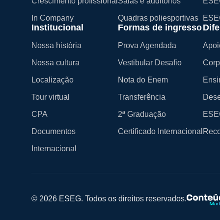
Crescimento profissional
Salas e auditórios
ESEG
In Company
Quadras poliesportivas
ESE
Institucional
Formas de ingresso
Dife
Nossa história
Prova Agendada
Apoi
Nossa cultura
Vestibular Desafio
Corp
Localização
Nota do Enem
Ensi
Tour virtual
Transferência
Dese
CPA
2ª Graduação
ESEG
Documentos
Certificado Internacional
Reco
Internacional
© 2026 ESEG. Todos os direitos reservados.