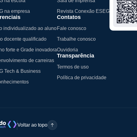
 na escola
Sala de imprensa
G na empresa
Revista Conexão ESEG
renciais
Contatos
o individualizado ao aluno
Fale conosco
o docente qualificado
Trabalhe conosco
no forte e Grade inovadora
Ouvidoria
Transparência
nvolvimento de carreiras
Termos de uso
 Tech & Business
Política de privacidade
nhecimentos
Voltar ao topo