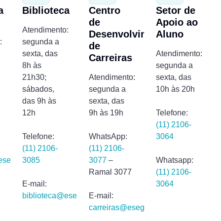
a
Biblioteca
Centro
Setor de
de
Apoio ao
Atendimento:
Desenvolvimento
Aluno
:
segunda a
de
sexta, das
Atendimento:
Carreiras
8h às
segunda a
21h30;
Atendimento:
sexta, das
sábados,
segunda a
10h às 20h
das 9h às
sexta, das
12h
9h às 19h
Telefone:
(11) 2106-
Telefone:
WhatsApp:
3064
(11) 2106-
(11) 2106-
eseg.edu.br
3085
3077
–
Whatsapp:
Ramal 3077
(11) 2106-
E-mail:
3064
biblioteca@eseg.edu.br
E-mail:
carreiras@eseg.edu.br