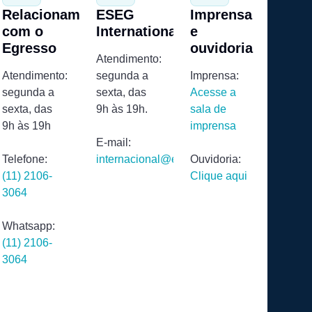
Relacionamento
ESEG
Imprensa
com o
International
e
Egresso
ouvidoria
Atendimento:
Atendimento:
segunda a
Imprensa:
segunda a
sexta, das
Acesse a
sexta, das
9h às 19h.
sala de
9h às 19h
imprensa
E-mail:
Telefone:
internacional@eseg.edu.br
Ouvidoria:
(11) 2106-
Clique aqui
3064
Whatsapp:
(11) 2106-
3064