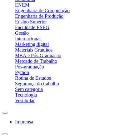
ENEM
Engenharia de Computação
Engenharia de Produção
Ensino Superior
Faculdade ESEG
Gestão
Internacional
Marketing digital
Materiais Gratuitos
MBA e Pós-Graduação
Mercado de Trabalho
Pós-graduação
Python
Rotina de Estudos
Segurança do trabalho
Sem categoria
Tecnologia
Vestibular
Imprensa