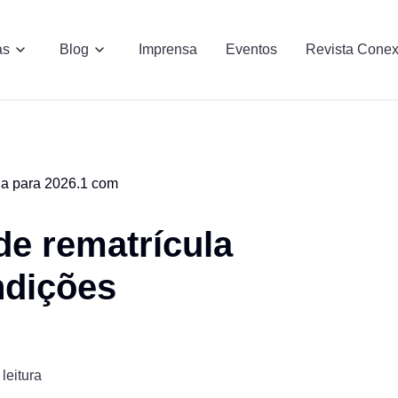
as
Blog
Imprensa
Eventos
Revista Cone
la para 2026.1 com
e rematrícula
ndições
leitura