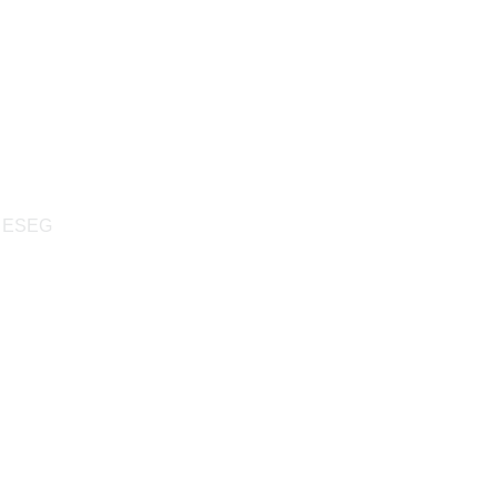
mão
de ESEG