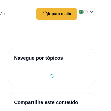
BR
xão
Ir para o site
EN
ES
Navegue por tópicos
Compartilhe este conteúdo