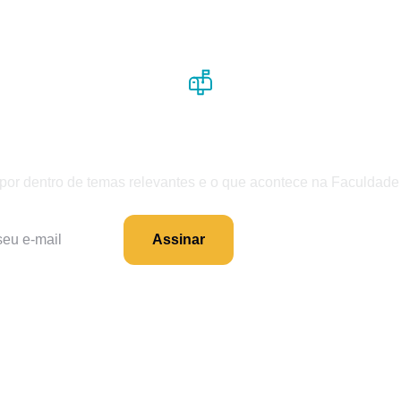
ceba nossos conteúdos em primeira 
por dentro de temas relevantes e o que acontece na Faculda
Assinar
Seus dados estão seguros