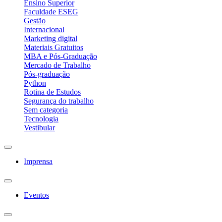
Ensino Superior
Faculdade ESEG
Gestão
Internacional
Marketing digital
Materiais Gratuitos
MBA e Pós-Graduação
Mercado de Trabalho
Pós-graduação
Python
Rotina de Estudos
Segurança do trabalho
Sem categoria
Tecnologia
Vestibular
Imprensa
Eventos