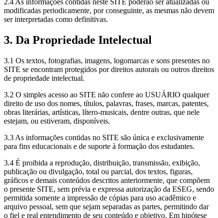
2.4 As informações contidas neste SITE poderão ser atualizadas ou
modificadas periodicamente, por conseguinte, as mesmas não devem
ser interpretadas como definitivas.
3. Da Propriedade Intelectual
3.1 Os textos, fotografias, imagens, logomarcas e sons presentes no
SITE se encontram protegidos por direitos autorais ou outros direitos
de propriedade intelectual.
3.2 O simples acesso ao SITE não confere ao USUÁRIO qualquer
direito de uso dos nomes, títulos, palavras, frases, marcas, patentes,
obras literárias, artísticas, lítero-musicais, dentre outras, que nele
estejam, ou estiveram, disponíveis.
3.3 As informações contidas no SITE são única e exclusivamente
para fins educacionais e de suporte à formação dos estudantes.
3.4 É proibida a reprodução, distribuição, transmissão, exibição,
publicação ou divulgação, total ou parcial, dos textos, figuras,
gráficos e demais conteúdos descritos anteriormente, que compõem
o presente SITE, sem prévia e expressa autorização da ESEG, sendo
permitida somente a impressão de cópias para uso acadêmico e
arquivo pessoal, sem que sejam separadas as partes, permitindo dar
o fiel e real entendimento de seu conteúdo e objetivo. Em hipótese