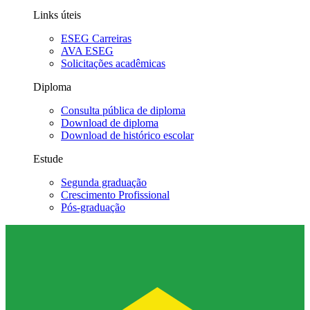
Links úteis
ESEG Carreiras
AVA ESEG
Solicitações acadêmicas
Diploma
Consulta pública de diploma
Download de diploma
Download de histórico escolar
Estude
Segunda graduação
Crescimento Profissional
Pós-graduação